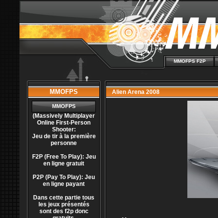
MMOFPS F2P
MMOFPS
Alien Arena 2008
MMOFPS
(Massively Multiplayer
Online First-Person
Shooter:
Jeu de tir à la première
personne
F2P (Free To Play): Jeu
en ligne gratuit
P2P (Pay To Play): Jeu
en ligne payant
Dans cette partie tous
les jeux présentés
sont des f2p donc