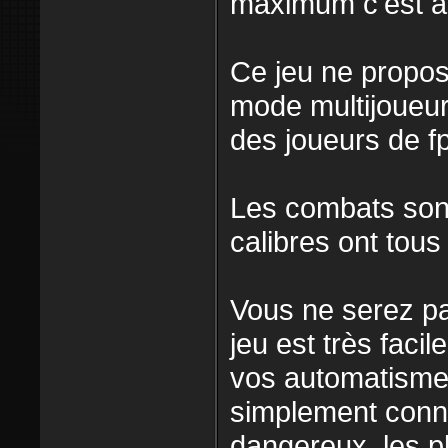
maximum c'est à 
Ce jeu ne propo
mode multijoueur
des joueurs de fp
Les combats sont
calibres ont tou
Vous ne serez pa
jeu est très faci
vos automatismes
simplement connai
dangereux, les pl